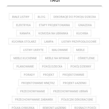
TAGI
BIAŁE LISTWY
BLOG
DEKORACJE DO POKOJU DZIECKA
ELEKTRYKA
ETAPY PROJEKTOWANIA
GNIAZDKA
KANAPA
KOMODA NA UBRANKA
KUCHNIA
KUCHNIA STOLARZ
LAMPA
LISTWY PRZYPODŁOGOWE
LISTWY UKRYTE
MALOWANIE
MEBLE
MEBLE KUCHENNE
MEBLE NA WYMIAR
OŚWIETLENIE
PLANOWANIE
POKÓJ DZIECKA
POKÓJ DZIENNY
PORADY
PROJEKT
PROJEKTOWANIE
PROJEKTOWANIE WNĘTRZ
PROJEKT ŁAZIENKI
PRZECHOWYWANIE
PRZECHOWYWANIE UBRAŃ
PRZECHOWYWANIE ZABAWEK
PÓŁECZKI DEKORACYJNE
PÓŁKA CHMURKA
REMONT ŁAZIENKI
ROSNĄCY POKÓJ