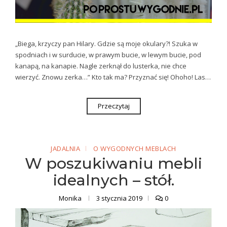
„Biega, krzyczy pan Hilary. Gdzie są moje okulary?! Szuka w
spodniach i w surducie, w prawym bucie, w lewym bucie, pod
kanapą, na kanapie. Nagle zerknął do lusterka, nie chce
wierzyć. Znowu zerka…” Kto tak ma? Przyznać się! Ohoho! Las…
Przeczytaj
JADALNIA
O WYGODNYCH MEBLACH
W poszukiwaniu mebli
idealnych – stół.
Monika
3 stycznia 2019
0