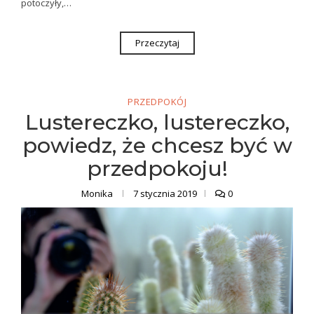
potoczyły,…
Przeczytaj
PRZEDPOKÓJ
Lustereczko, lustereczko,
powiedz, że chcesz być w
przedpokoju!
Monika
7 stycznia 2019
0