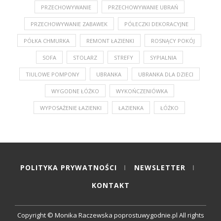
PRZECHOWYWANIE
PRZECHOWYWANIE UBRAŃ
PRZECHOWYWANIE ZABAWEK
PÓŁECZKI DEKORACYJNE
PÓŁKA CHMURKA
REMONT ŁAZIENKI
ROSNĄCY POKÓJ
SOFA
STOLARZ
STREFY
SYPIALNIA
TIULOWE POMPONY
UBRANKA
UBRANKA DLA DZIECI
WYGODNE ŁÓŻKO
WYKOŃCZENIÓWKA
WYPOSAŻENIE ŁAZIENKI
ŁAZIENKA
ŁÓŻKO
POLITYKA PRYWATNOŚCI
NEWSLETTER
KONTAKT
Copyright © Monika Raczewska poprostuwygodnie.pl All rights