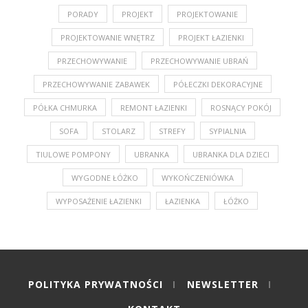
PORADY
PROJEKT
PROJEKTOWANIE
PROJEKTOWANIE WNĘTRZ
PROJEKT ŁAZIENKI
PRZECHOWYWANIE
PRZECHOWYWANIE UBRAŃ
PRZECHOWYWANIE ZABAWEK
PÓŁECZKI DEKORACYJNE
PÓŁKA CHMURKA
REMONT ŁAZIENKI
ROSNĄCY POKÓJ
SOFA
STOLARZ
STREFY
SYPIALNIA
TIULOWE POMPONY
UBRANKA
UBRANKA DLA DZIECI
WYGODNE ŁÓŻKO
WYKOŃCZENIÓWKA
WYPOSAŻENIE ŁAZIENKI
ŁAZIENKA
ŁÓŻKO
POLITYKA PRYWATNOŚCI
NEWSLETTER