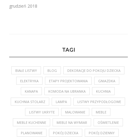
grudzień 2018
TAGI
BIAŁE LISTWY
BLOG
DEKORACJE DO POKOJU DZIECKA
ELEKTRYKA
ETAPY PROJEKTOWANIA
GNIAZDKA
KANAPA
KOMODA NA UBRANKA
KUCHNIA
KUCHNIA STOLARZ
LAMPA
LISTWY PRZYPODŁOGOWE
LISTWY UKRYTE
MALOWANIE
MEBLE
MEBLE KUCHENNE
MEBLE NA WYMIAR
OŚWIETLENIE
PLANOWANIE
POKÓJ DZIECKA
POKÓJ DZIENNY