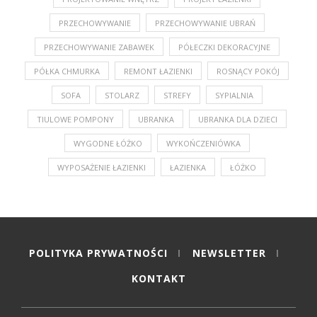
PRZECHOWYWANIE
PRZECHOWYWANIE UBRAŃ
PRZECHOWYWANIE ZABAWEK
PÓŁECZKI DEKORACYJNE
PÓŁKA CHMURKA
REMONT ŁAZIENKI
ROSNĄCY POKÓJ
SOFA
STOLARZ
STREFY
SYPIALNIA
TIULOWE POMPONY
UBRANKA
UBRANKA DLA DZIECI
WYGODNE ŁÓŻKO
WYKOŃCZENIÓWKA
WYPOSAŻENIE ŁAZIENKI
ŁAZIENKA
ŁÓŻKO
POLITYKA PRYWATNOŚCI
NEWSLETTER
KONTAKT