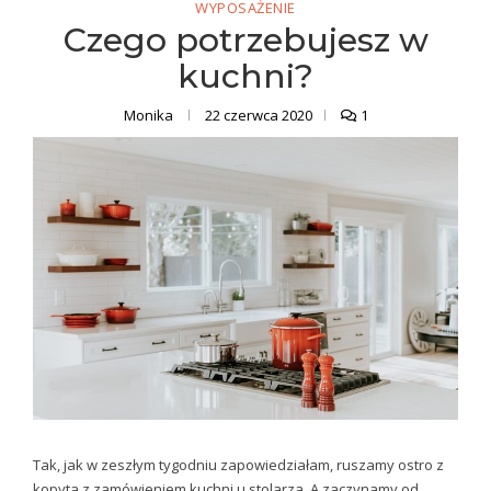
WYPOSAŻENIE
Czego potrzebujesz w
kuchni?
Monika
22 czerwca 2020
1
Tak, jak w zeszłym tygodniu zapowiedziałam, ruszamy ostro z
kopyta z zamówieniem kuchni u stolarza. A zaczynamy od