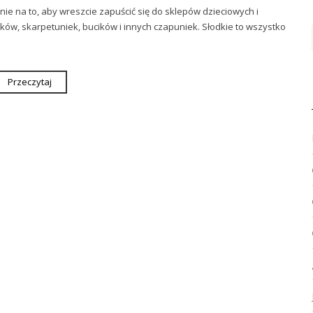
ie na to, aby wreszcie zapuścić się do sklepów dzieciowych i
ów, skarpetuniek, bucików i innych czapuniek. Słodkie to wszystko
Przeczytaj