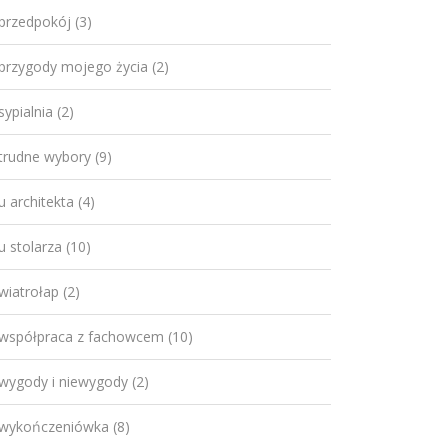
przedpokój
(3)
przygody mojego życia
(2)
sypialnia
(2)
trudne wybory
(9)
u architekta
(4)
u stolarza
(10)
wiatrołap
(2)
współpraca z fachowcem
(10)
wygody i niewygody
(2)
wykończeniówka
(8)