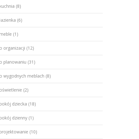
kuchnia
(8)
łazienka
(6)
meble
(1)
o organizacji
(12)
o planowaniu
(31)
o wygodnych meblach
(8)
oświetlenie
(2)
pokój dziecka
(18)
pokój dzienny
(1)
projektowanie
(10)