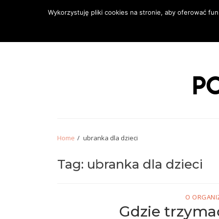
Skip
Skip
Wykorzystuję pliki cookies na stronie, aby oferować f
to
to
navigation
content
BLOG
OFERTA
NEWSLETTER
PROJEK
o urządzaniu w
Home
ubranka dla dzieci
Tag: ubranka dla dzieci
O ORGANIZ
Gdzie trzyma