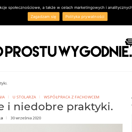
unkcje społecznościowe, a także w celach marketingowych i analitycznyc
TOWANIE
KIM JESTEM
KONTAKT
Zagadzam się
Polityka prywatności
ygodnych wnętrz
tyki.
NIA
U STOLARZA
WSPÓŁPRACA Z FACHOWCEM
e i niedobre praktyki.
ka
30 września 2020