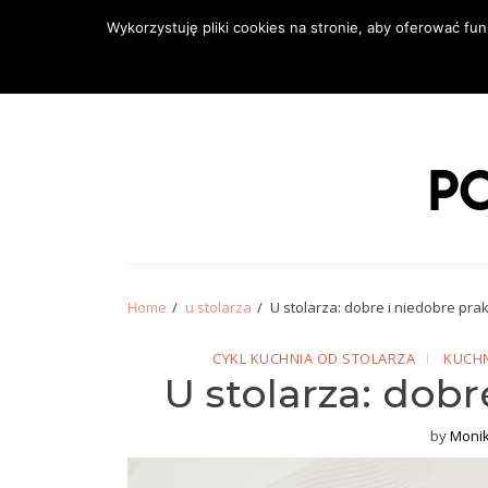
Wykorzystuję pliki cookies na stronie, aby oferować f
BLOG
OFERTA
NEWSLETTER
PROJEK
o urządzaniu w
Home
u stolarza
U stolarza: dobre i niedobre prak
CYKL KUCHNIA OD STOLARZA
KUCH
U stolarza: dobr
by
Moni