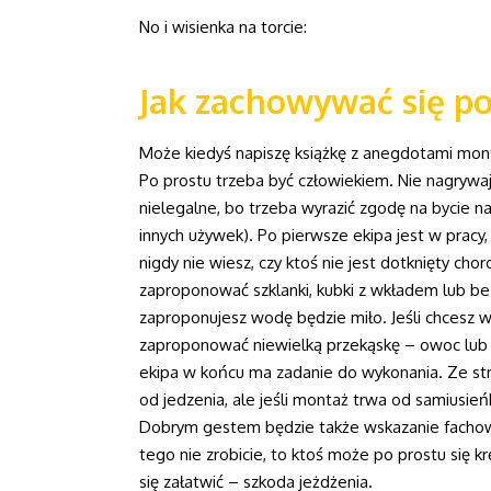
No i wisienka na torcie:
Jak zachowywać się p
Może kiedyś napiszę książkę z anegdotami mont
Po prostu trzeba być człowiekiem. Nie nagrywaj
nielegalne, bo trzeba wyrazić zgodę na bycie n
innych używek). Po pierwsze ekipa jest w pracy
nigdy nie wiesz, czy ktoś nie jest dotknięty ch
zaproponować szklanki, kubki z wkładem lub bez
zaproponujesz wodę będzie miło. Jeśli chcesz 
zaproponować niewielką przekąskę – owoc lub ci
ekipa w końcu ma zadanie do wykonania. Ze st
od jedzenia, ale jeśli montaż trwa od samiusień
Dobrym gestem będzie także wskazanie fachowc
tego nie zrobicie, to ktoś może po prostu się k
się załatwić – szkoda jeżdżenia.