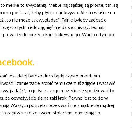
to meble to uwydatnią. Meble najczęściej są proste, tzn, są
mocno postarać, żeby płytę uciąć krzywo. Ale to właśnie na
ież „to nie może tak wyglądać”. Fajnie byłoby zadbać o
 i często tych niedociągnięć nie da się uniknąć. Jednak
nie prowadzi do niczego konstruktywnego. Warto o tym po
acebook.
owań jest dalej bardzo dużo będę często przed tym
liwość, i zamierzacie zrobić temu czemuś zdjęcie i wstawić
a wyglądać?”, to jedyne czego możecie się spodziewać to
, że odważyliście się na taki krok. Pewne jest to, że w
e znają Waszych potrzeb i oczekiwań nie znajdziecie mądrej
 to załatwcie to ze swoim stolarzem, pamiętając o