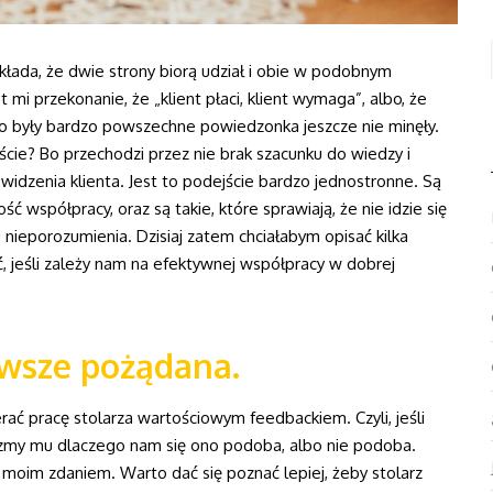
łada, że dwie strony biorą udział i obie w podobnym
st mi przekonanie, że „klient płaci, klient wymaga”, albo, że
y to były bardzo powszechne powiedzonka jeszcze nie minęły.
cie? Bo przechodzi przez nie brak szacunku do wiedzy i
widzenia klienta. Jest to podejście bardzo jednostronne. Są
ć współpracy, oraz są takie, które sprawiają, że nie idzie się
ieporozumienia. Dzisiaj zatem chciałabym opisać kilka
ać, jeśli zależy nam na efektywnej współpracy w dobrej
awsze pożądana.
rać pracę stolarza wartościowym feedbackiem. Czyli, jeśli
dzmy mu dlaczego nam się ono podoba, albo nie podoba.
 moim zdaniem. Warto dać się poznać lepiej, żeby stolarz