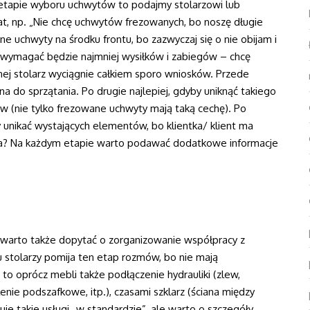
y etapie wyboru uchwytów to podajmy stolarzowi lub
at, np. „Nie chcę uchwytów frezowanych, bo noszę długie
ne uchwyty na środku frontu, bo zazwyczaj się o nie obijam i
u wymagać będzie najmniej wysiłków i zabiegów – chcę
tnej stolarz wyciągnie całkiem sporo wniosków. Przede
a do sprzątania. Po drugie najlepiej, gdyby uniknąć takiego
ów (nie tylko frezowane uchwyty mają taką cechę). Po
ży unikać wystających elementów, bo klientka/ klient ma
wda? Na każdym etapie warto podawać dodatkowe informacje
warto także dopytać o zorganizowanie współpracy z
u stolarzy pomija ten etap rozmów, bo nie mają
 to oprócz mebli także podłączenie hydrauliki (zlew,
lenie podszafkowe, itp.), czasami szklarz (ściana między
uje takie usługi „w standardzie”, ale warto o szczegóły