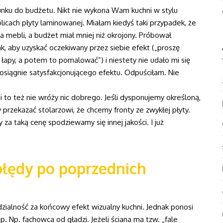
unku do budżetu. Nikt nie wykona Wam kuchni w stylu
icach płyty laminowanej. Miałam kiedyś taki przypadek, że
 mebli, a budżet miał mniej niż okrojony. Próbował
, aby uzyskać oczekiwany przez siebie efekt („proszę
e łapy, a potem to pomalować”) i niestety nie udało mi się
 osiągnie satysfakcjonującego efektu. Odpuściłam. Nie
i to też nie wróży nic dobrego. Jeśli dysponujemy określoną,
przekazać stolarzowi, że chcemy fronty ze zwykłej płyty.
a taką cenę spodziewamy się innej jakości. I już
błędy po poprzednich
edzialność za końcowy efekt wizualny kuchni. Jednak ponosi
 Np. fachowca od gładzi. Jeżeli ściana ma tzw. „fale