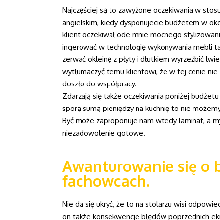
Najczęściej są to zawyżone oczekiwania w stos
angielskim, kiedy dysponujecie budżetem w okol
klient oczekiwał ode mnie mocnego stylizowania
ingerować w technologię wykonywania mebli tak
zerwać okleinę z płyty i dłutkiem wyrzeźbić lwi
wytłumaczyć temu klientowi, że w tej cenie nie
doszło do współpracy.
Zdarzają się także oczekiwania poniżej budżetu 
sporą sumą pieniędzy na kuchnię to nie możemy 
Być może zaproponuje nam wtedy laminat, a my z
niezadowolenie gotowe.
Awanturowanie się o 
fachowcach.
Nie da się ukryć, że to na stolarzu wisi odpowi
on także konsekwencje błędów poprzednich ekip.