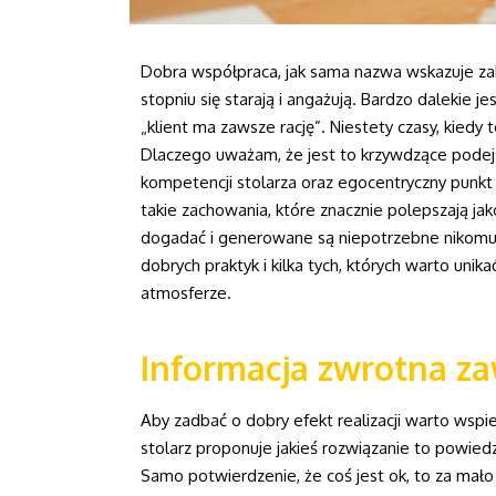
Dobra współpraca, jak sama nazwa wskazuje zak
stopniu się starają i angażują. Bardzo dalekie je
„klient ma zawsze rację”. Niestety czasy, kied
Dlaczego uważam, że jest to krzywdzące podejś
kompetencji stolarza oraz egocentryczny punkt 
takie zachowania, które znacznie polepszają jakoś
dogadać i generowane są niepotrzebne nikomu n
dobrych praktyk i kilka tych, których warto unik
atmosferze.
Informacja zwrotna z
Aby zadbać o dobry efekt realizacji warto wspie
stolarz proponuje jakieś rozwiązanie to powie
Samo potwierdzenie, że coś jest ok, to za mało